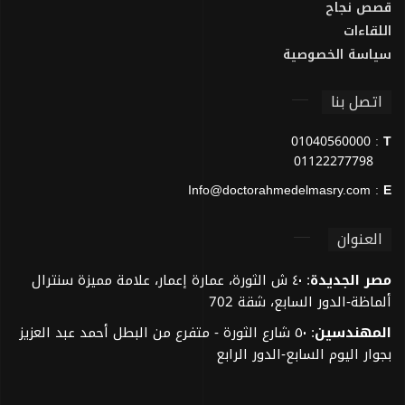
قصص نجاح
اللقاءات
سياسة الخصوصية
اتصل بنا
01040560000
:
T
01122277798
Info@doctorahmedelmasry.com
:
E
العنوان
مصر الجديدة
: ٤٠ ش الثورة، عمارة إعمار، علامة مميزة سنترال
ألماظة-الدور السابع، شقة 702
المهندسين
: ٥٠ شارع الثورة - متفرع من البطل أحمد عبد العزيز
بجوار اليوم السابع-الدور الرابع