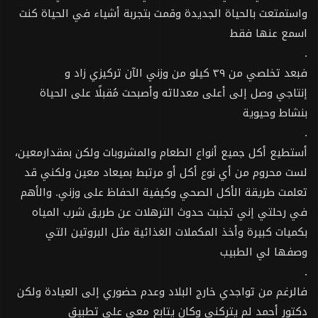
واستمتعت بالحياة الجديدة وقمت بتجربة أشياء في الحياة كنت
اسمع عنها فقط
.
فبعد تخلصي من ٣٩ كيلو من وزني الآن تركيزي زاد و
إنتاجي وصل إلى أعلى معدلاته وأصبحت مُقبلًا على الحياة
بنشاط وحيوية
.
أستطيع أكل جميع أنواع الطعام والمشروبات ولكن بمقدارمعين،
لست محروم من أي نوع أكل أو مرتبط بميعاد معين ولكني قد
تعلمت طريقة الأكل الصحي وكيفية الحفاظ على وزني. والأهم
في رحلتي إني تجنبت حدوث الترهلات عن طريق شرب المياه
بكميات كبيرة وأخذ المكملات الغذائية مثل البروتين التي
وصفها لي الطبيب
.
فالرغم من تواجدي خارج البلاد وعدم حضوري إلى العيادة ولكن
دكتور أحمد لم يتركني وكان يتابع معي على تطبيق