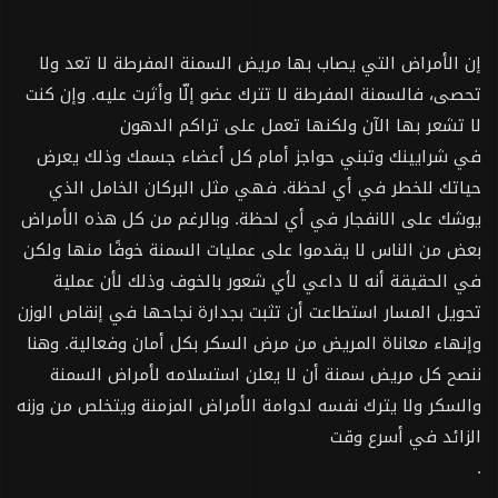
إن الأمراض التي يصاب بها مريض السمنة المفرطة لا تعد ولا
تحصى، فالسمنة المفرطة لا تترك عضو إلّا وأثرت عليه. وإن كنت
لا تشعر بها الآن ولكنها تعمل على تراكم الدهون
في شرايينك وتبني حواجز أمام كل أعضاء جسمك وذلك يعرض
حياتك للخطر في أي لحظة. فهي مثل البركان الخامل الذي
يوشك على الانفجار في أي لحظة. وبالرغم من كل هذه الأمراض
بعض من الناس لا يقدموا على عمليات السمنة خوفًا منها ولكن
في الحقيقة أنه لا داعي لأي شعور بالخوف وذلك لأن عملية
تحويل المسار استطاعت أن تثبت بجدارة نجاحها في إنقاص الوزن
وإنهاء معاناة المريض من مرض السكر بكل أمان وفعالية. وهنا
ننصح كل مريض سمنة أن لا يعلن استسلامه لأمراض السمنة
والسكر ولا يترك نفسه لدوامة الأمراض المزمنة ويتخلص من وزنه
الزائد في أسرع وقت
.