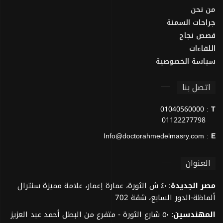
من نحن
جراحات السمنة
قصص نجاح
اللقاءات
سياسة الخصوصية
اتصل بنا
01040560000
:
T
01122277798
Info@doctorahmedelmasry.com
:
E
العنوان
مصر الجديدة
: ٤٠ ش الثورة، عمارة إعمار، علامة مميزة سنترال
ألماظة-الدور السابع، شقة 702
المهندسين
: ٥٠ شارع الثورة - متفرع من البطل أحمد عبد العزيز