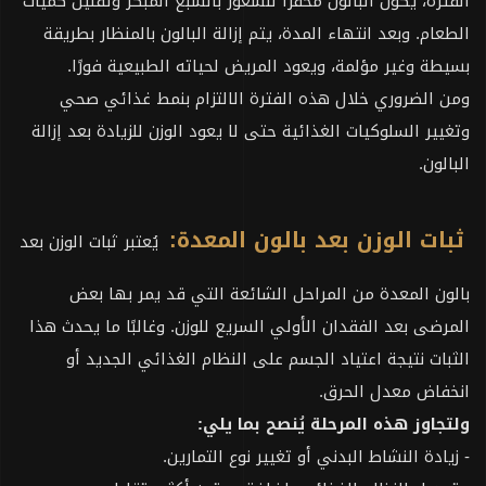
الفترة، يكون البالون محفزًا للشعور بالشبع المبكر وتقليل كميات
الطعام. وبعد انتهاء المدة، يتم إزالة البالون بالمنظار بطريقة
بسيطة وغير مؤلمة، ويعود المريض لحياته الطبيعية فورًا.
ومن الضروري خلال هذه الفترة الالتزام بنمط غذائي صحي
وتغيير السلوكيات الغذائية حتى لا يعود الوزن للزيادة بعد إزالة
البالون.
ثبات الوزن بعد بالون المعدة:
يُعتبر ثبات الوزن بعد
بالون المعدة من المراحل الشائعة التي قد يمر بها بعض
المرضى بعد الفقدان الأولي السريع للوزن. وغالبًا ما يحدث هذا
الثبات نتيجة اعتياد الجسم على النظام الغذائي الجديد أو
انخفاض معدل الحرق.
ولتجاوز هذه المرحلة يُنصح بما يلي:
- زيادة النشاط البدني أو تغيير نوع التمارين.