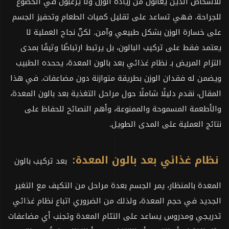
للأشخاص الذين يعانون من زيادة الوزن ولا يرغبون في الخضوع
للجراحة. فهي تساعد على تقليل كميات الطعام وتحفيز الجسم
على خسارة الوزن بشكل طبيعي وآمن. لكنّ نجاح العملية لا
يعتمد فقط على تركيب البالون، بل يرتبط ارتباطًا وثيقًا بمدى
التزام المريض بـ نظام غذائي بعد بالون المعدة، يححده الطبيب
ويضمن له فقدان الوزن بطريقة متوازنة دون مضاعفات. في هذا
المقال، نقدم دليلًا شاملًا حول مراحل التغذية بعد بالون المعدة،
والأطعمة المسموحة والممنوعة، وأهم النصائح للحفاظ على
نتائج العملية على المدى الطويل.
نظام غذائي بعد بالون المعدة:
بعد تركيب بالون
المعدة بالمنظار، يمر الجسم بعدة مراحل من التكيف مع التغير
الجديد في حجم المعدة، ولذلك من الضروري اتباع نظام غذائي
تدريجي ومدروس يساعد على التئام المعدة وتجنب أي مضاعفات