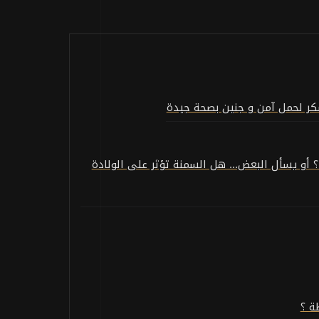
كر لحمل آمن و جنين بصحة جيدة
أو يسأل البعض... هل السمنة تؤثر على الولادة
ة ؟